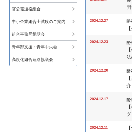
開
官公需適格組合
2024.12.27
開催
中小企業組合士試験のご案内
【
組合事務局懇話会
2024.12.23
開催
青年部支援・青年中央会
【
法
高度化組合連絡協議会
2024.12.20
開催
【
介
2024.12.17
開催
【
グ
2024.12.11
【