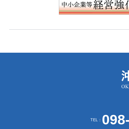
098
TEL：