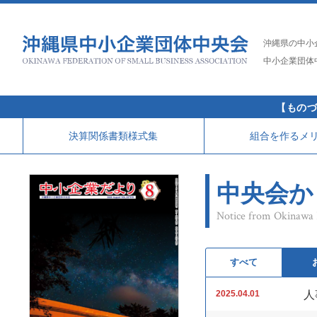
沖縄県の中小
中小企業団体
【ものづ
決算関係書類様式集
組合を作るメ
中央会か
Notice from Okinawa F
すべて
2025.04.01
人