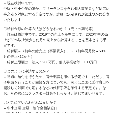
→現在検討中です。
中堅・中小企業のほか、フリーランスを含む個人事業者など幅広い
事業者を対象とする予定ですが、詳細は決定され次第速やかに公表
いたします。
〇給付金額の計算方法はどうなるのか？（売上の期間等）
→詳細は検討中です。2019年の売上を基準にして、2020年中の売
上が50％以上減少した月の売上から計算することを基本とする予
定です。
・給付額＝（前年の総売上（事業収入））－（前年同月比▲50％
月の売上×12か月）
・給付上限額は、法人：200万円、個人事業者等：100万円
〇どのように申請するのか？
→迅速に給付を行うため、電子申請を用いる予定です。ただし、電
子申請を行うことが困難な方についても、例えば全国に受付窓口を
開設して対面で対応するなどの代替手段を確保する予定です。な
お、その際にはクラスター対策をしっかりと講じてまいります。
〇どこに問い合わせれば良いか？
→中小企業 金融・給付金相談窓口