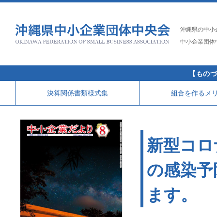
沖縄県の中小
中小企業団体
【ものづ
決算関係書類様式集
組合を作るメ
新型コロ
の感染予
ます。