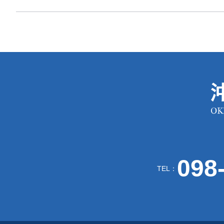
098
TEL：