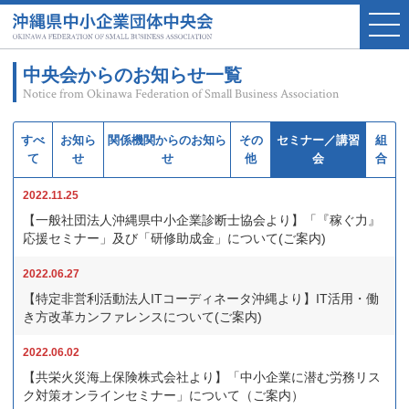
中央会からのお知らせ一覧
Notice from Okinawa Federation of Small Business Association
すべ
お知ら
関係機関からのお知ら
その
セミナー／講習
組
て
せ
せ
他
会
合
2022.11.25
【一般社団法人沖縄県中小企業診断士協会より】「『稼ぐ力』
応援セミナー」及び「研修助成金」について(ご案内)
2022.06.27
【特定非営利活動法人ITコーディネータ沖縄より】IT活用・働
き方改革カンファレンスについて(ご案内)
2022.06.02
【共栄火災海上保険株式会社より】「中小企業に潜む労務リス
ク対策オンラインセミナー」について（ご案内）