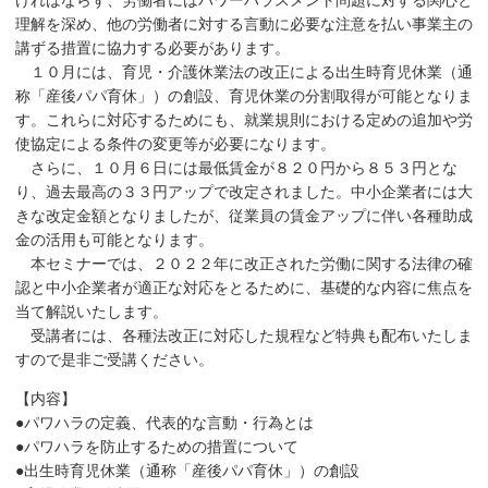
ければならず、労働者にはパワーハラスメント問題に対する関心と
理解を深め、他の労働者に対する言動に必要な注意を払い事業主の
講ずる措置に協力する必要があります。
１０月には、育児・介護休業法の改正による出生時育児休業（通
称「産後パパ育休」）の創設、育児休業の分割取得が可能となりま
す。これらに対応するためにも、就業規則における定めの追加や労
使協定による条件の変更等が必要になります。
さらに、１０月６日には最低賃金が８２０円から８５３円とな
り、過去最高の３３円アップで改定されました。中小企業者には大
きな改定金額となりましたが、従業員の賃金アップに伴い各種助成
金の活用も可能となります。
本セミナーでは、２０２２年に改正された労働に関する法律の確
認と中小企業者が適正な対応をとるために、基礎的な内容に焦点を
当て解説いたします。
受講者には、各種法改正に対応した規程など特典も配布いたしま
すので是非ご受講ください。
【内容】
●パワハラの定義、代表的な言動・行為とは
●パワハラを防止するための措置について
●出生時育児休業（通称「産後パパ育休」）の創設