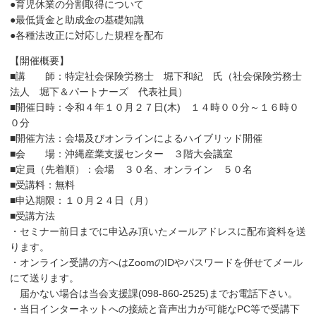
●育児休業の分割取得について
●最低賃金と助成金の基礎知識
●各種法改正に対応した規程を配布
【開催概要】
■講 師：特定社会保険労務士 堀下和紀 氏（社会保険労務士
法人 堀下＆パートナーズ 代表社員）
■開催日時：令和４年１０月２７日(木) １４時００分～１６時０
０分
■開催方法：会場及びオンラインによるハイブリッド開催
■会 場：沖縄産業支援センター ３階大会議室
■定員（先着順）：会場 ３０名、オンライン ５０名
■受講料：無料
■申込期限：１０月２４日（月）
■受講方法
・セミナー前日までに申込み頂いたメールアドレスに配布資料を送
ります。
・オンライン受講の方へはZoomのIDやパスワードを併せてメール
にて送ります。
届かない場合は当会支援課(098-860-2525)までお電話下さい。
・当日インターネットへの接続と音声出力が可能なPC等で受講下