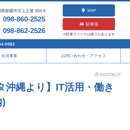
MAP
県那覇市字上之屋 303-8
098-860-2525
L：
駐車場
098-862-2526
X：
※駐車スペースは限りがあります
4-0082
共済事業
お問い合わせ・アクセス
2022.06.27
タ沖縄より】IT活用・働き
)