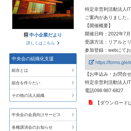
特定非営利活動法人I
ご案内がありました
【開催概要】
開催日時：2022年7月5
中小企業だより
受講方法：リアルと
詳しくはこちら
参加登録：webにて
中央会の組織化支援
https://forms.g
組合とは
【お申込み・お問合
特定非営利活動法人
組合を作りたい
電話098-987-6827
その他の法人組織
【ダウンロードは
中央会の会員向けサービス
各種講演会のお知らせ