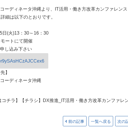
Tコーディネータ沖縄より、IT活用・働き方改革カンファレンス
。詳細は以下のとおりです。
日(火)13：30～16：30
リモートにて開催
お申し込み下さい
le/er9ySAsHCzAJCCex6
せ先】
ITコーディネータ沖縄
コチラ】【チラシ】DX推進_IT活用・働き方改革カンファレンス
前の記事
一覧へ戻る
次の