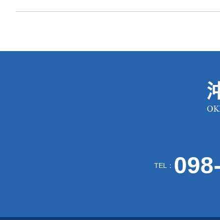
098
TEL：