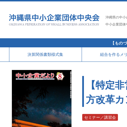
沖縄県の中小
中小企業団体
【ものづ
決算関係書類様式集
組合を作るメ
【特定非
方改革カ
セミナー／講習会