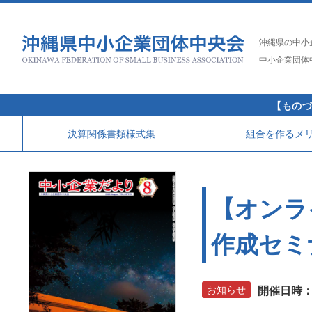
沖縄県の中小
中小企業団体
【ものづ
決算関係書類様式集
組合を作るメ
【オンラ
作成セミ
お知らせ
開催日時：20