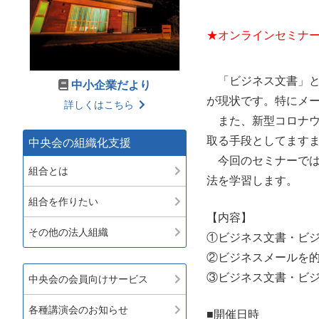
★オンラインセミナ
「ビジネス文書」と
中小企業だより
が現状です。特にメ
詳しくはこちら
また、新型コロナウ
取る手段としてます
中央会の組織化支援
今回のセミナーでは
組合とは
法を学習します。
組合を作りたい
【内容】
その他の法人組織
①ビジネス文書・ビ
②ビジネスメールを
③ビジネス文書・ビ
中央会の会員向けサービス
各種講演会のお知らせ
■開催日時