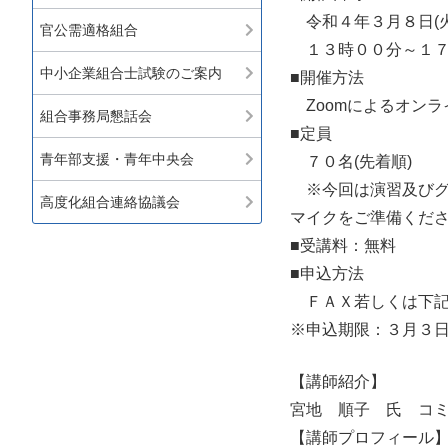
令和４年３月８日(火
官公需適格組合
１３時００分～１７
中小企業組合士試験のご案内
■開催方法
Zoomによるオンラ
組合事務局懇話会
■定員
青年部支援・青年中央会
７０名(先着順)
※今回は演習及びグ
高度化組合連絡協議会
マイクをご準備くだ
■受講料：無料
■申込方法
ＦＡＸ若しくは下記
※申込期限：３月３
【講師紹介】
宮地 順子 氏 コミ
【講師プロフィール