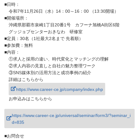
■日時：
令和7年11月26日（水）14：00～16：00 （13:30開場）
■開催場所：
沖縄県那覇市泉崎1丁目20番1号 カフーナ旭橋A街区6階
グッジョブセンターおきなわ 研修室
■定員：30名（1社最大2名まで 先着順）
■参加費：無料
■内容：
①求人と採用の違い、時代変化とマッチングの理解
②求人内容の見直しと自社の魅力整理ワーク
③SNS媒体別の活用方法と成功事例の紹介
詳細はこちらから
https://www.career-ce.jp/company/index.php
お申込みはこちらから
https://www.career-ce.jp/universal/seminar/form3/?seminar_i
d=835
■お問合せ