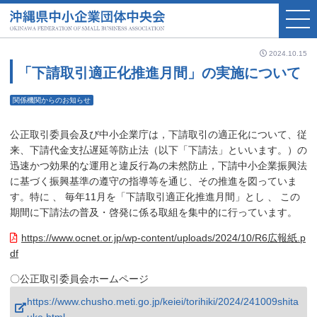
2024.10.15
「下請取引適正化推進月間」の実施について
関係機関からのお知らせ
公正取引委員会及び中小企業庁は，下請取引の適正化について、従
来、下請代金支払遅延等防止法（以下「下請法」といいます。）の
迅速かつ効果的な運用と違反行為の未然防止，下請中小企業振興法
に基づく振興基準の遵守の指導等を通じ、その推進を図っていま
す。特に 、 毎年11月を「下請取引適正化推進月間」とし 、 この
期間に下請法の普及・啓発に係る取組を集中的に行っています。
https://www.ocnet.or.jp/wp-content/uploads/2024/10/R6広報紙.p
df
〇公正取引委員会ホームページ
https://www.chusho.meti.go.jp/keiei/torihiki/2024/241009shita