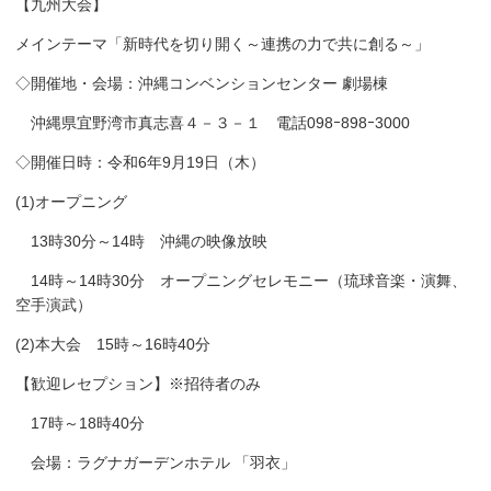
【九州大会】
メインテーマ「新時代を切り開く～連携の力で共に創る～」
◇開催地・会場：沖縄コンベンションセンター 劇場棟
沖縄県宜野湾市真志喜４－３－１ 電話098ｰ898ｰ3000
◇開催日時：令和6年9月19日（木）
(1)オープニング
13時30分～14時 沖縄の映像放映
14時～14時30分 オープニングセレモニー（琉球音楽・演舞、
空手演武）
(2)本大会 15時～16時40分
【歓迎レセプション】※招待者のみ
17時～18時40分
会場：ラグナガーデンホテル 「羽衣」