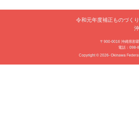
令和元年度補正ものづく
〒900-0016 沖縄県
電話：098-86
Copyright © 2026- Okinawa Federati